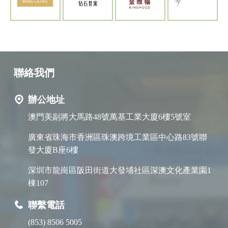
聯絡我們
辦公地址
澳門美副將大馬路48號萬基工業大廈6樓5號室
廣東省珠海市香洲區珠澳跨境工業區中心路83號聯
發大廈B座6樓
深圳市龍崗區阪田街道大發埔社區深澳文化產業園1
棟107
聯繫電話
(853) 8506 5005